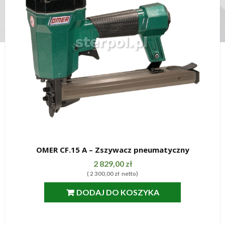
OMER CF.15 A – Zszywacz pneumatyczny
SZYBKI PODGLĄD
2 829,00
zł
(
2 300,00
zł
netto)
DODAJ DO KOSZYKA