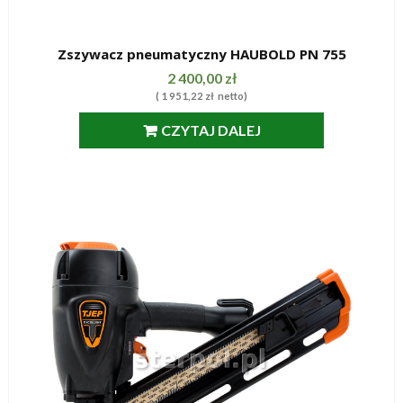
Zszywacz pneumatyczny HAUBOLD PN 755
SZYBKI PODGLĄD
2 400,00
zł
(
1 951,22
zł
netto)
CZYTAJ DALEJ