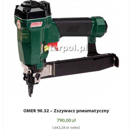
OMER 90.32 – Zszywacz pneumatyczny
SZYBKI PODGLĄD
790,00
zł
(
642,28
zł
netto)