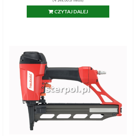
(
4 148,00
zł
netto)
CZYTAJ DALEJ