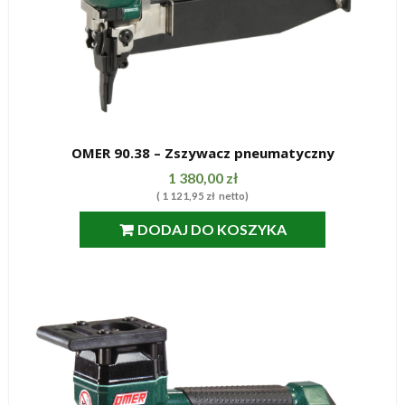
OMER 90.38 – Zszywacz pneumatyczny
SZYBKI PODGLĄD
1 380,00
zł
(
1 121,95
zł
netto)
DODAJ DO KOSZYKA