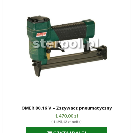
OMER 80.16 V – Zszywacz pneumatyczny
SZYBKI PODGLĄD
1 470,00
zł
(
1 195,12
zł
netto)
CZYTAJ DALEJ