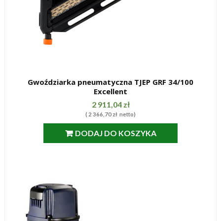
Gwoździarka pneumatyczna TJEP GRF 34/100
Excellent
SZYBKI PODGLĄD
2 911,04
zł
(
2 366,70
zł
netto)
DODAJ DO KOSZYKA