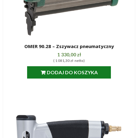
OMER 90.28 – Zszywacz pneumatyczny
SZYBKI PODGLĄD
1 330,00
zł
(
1 081,30
zł
netto)
DODAJ DO KOSZYKA