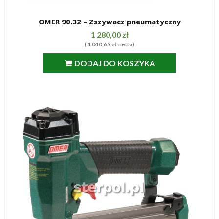
OMER 90.32 – Zszywacz pneumatyczny
SZYBKI PODGLĄD
1 280,00
zł
(
1 040,65
zł
netto)
DODAJ DO KOSZYKA