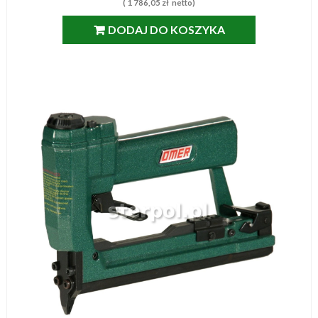
(
1 786,05
zł
netto)
DODAJ DO KOSZYKA