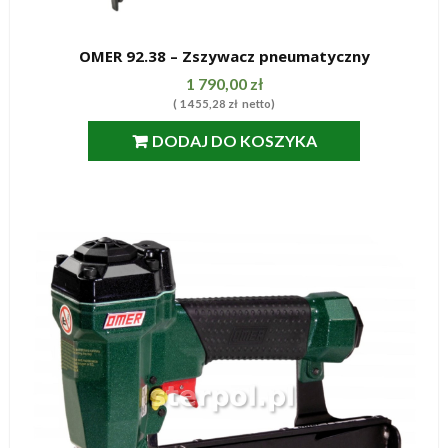
OMER 92.38 – Zszywacz pneumatyczny
SZYBKI PODGLĄD
1 790,00
zł
(
1 455,28
zł
netto)
DODAJ DO KOSZYKA