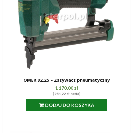
OMER 92.25 – Zszywacz pneumatyczny
SZYBKI PODGLĄD
1 170,00
zł
(
951,22
zł
netto)
DODAJ DO KOSZYKA