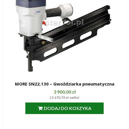
MORE SN22.130 – Gwoździarka pneumatyczna
SZYBKI PODGLĄD
3 900,00
zł
(
3 170,73
zł
netto)
DODAJ DO KOSZYKA