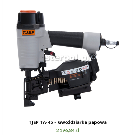
TJEP TA-45 – Gwoździarka papowa
SZYBKI PODGLĄD
2 196,84
zł