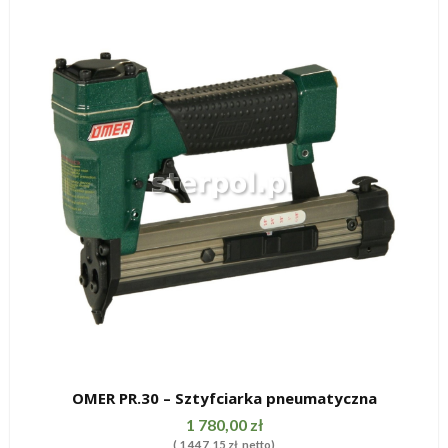
OMER PR.30 – Sztyfciarka pneumatyczna
SZYBKI PODGLĄD
1 780,00
zł
(
1 447,15
zł
netto)