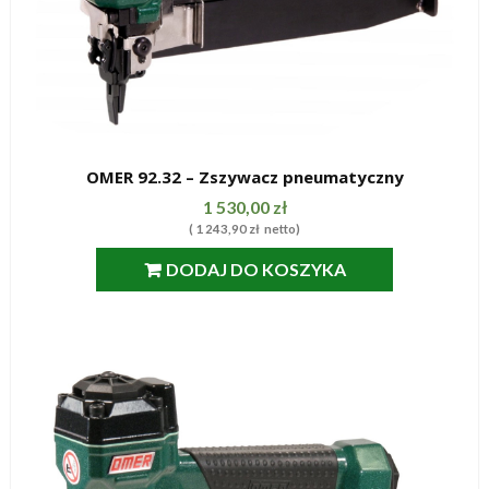
OMER 92.32 – Zszywacz pneumatyczny
SZYBKI PODGLĄD
1 530,00
zł
(
1 243,90
zł
netto)
DODAJ DO KOSZYKA