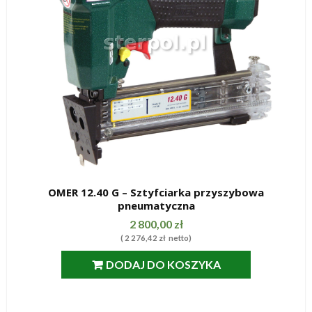
OMER 12.40 G – Sztyfciarka przyszybowa
pneumatyczna
SZYBKI PODGLĄD
2 800,00
zł
(
2 276,42
zł
netto)
DODAJ DO KOSZYKA