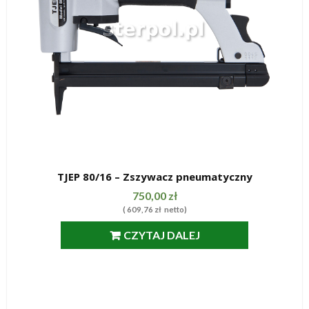
TJEP 80/16 – Zszywacz pneumatyczny
SZYBKI PODGLĄD
750,00
zł
(
609,76
zł
netto)
CZYTAJ DALEJ