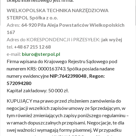
WIELKOPOLSKA TECHNIKA NARZĘDZIOWA
STERPOL Spółka z o.o.
Adres:
64-920 Piła Aleja Powstańców Wielkopolskich
167
Adres do KORESPONDENCJI i PRZESYŁEK:
jak wyżej
tel.
+48 67 215 12 68
e-mail:
biuro@sterpol.pl
Firma wpisana do Krajowego Rejestru Sądowego pod
numerem KRS: 0000163743. Spólka posiada nadane
numery ewidencyjne
NIP:7642398048 , Regon:
572094280
Kapitał zakładowy: 50 000 zł.
KUPUJĄCY ma prawo przed złożeniem zamówienia do
negocjacji wszelkich zapisów umowy ze Sprzedającym, w
tym również zmieniających zapisy poniższego regulaminu –
w ramach dopuszczalnych przepisami. Negocjacje, te dla
swej ważności wymagają formy pisemnej. W przypadku