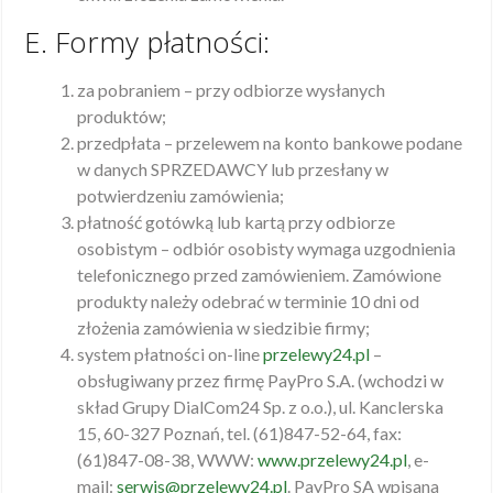
E. Formy płatności:
za pobraniem – przy odbiorze wysłanych
produktów;
przedpłata – przelewem na konto bankowe podane
w danych SPRZEDAWCY lub przesłany w
potwierdzeniu zamówienia;
płatność gotówką lub kartą przy odbiorze
osobistym – odbiór osobisty wymaga uzgodnienia
telefonicznego przed zamówieniem. Zamówione
produkty należy odebrać w terminie 10 dni od
złożenia zamówienia w siedzibie firmy;
system płatności on-line
przelewy24.pl
–
obsługiwany przez firmę PayPro S.A. (wchodzi w
skład Grupy DialCom24 Sp. z o.o.), ul. Kanclerska
15, 60-327 Poznań, tel. (61)847-52-64, fax:
(61)847-08-38, WWW:
www.przelewy24.pl
, e-
mail:
serwis@przelewy24.pl
. PayPro SA wpisana