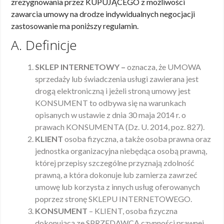
zrezygnowania przez KUPUJĄCEGO z możliwości
zawarcia umowy na drodze indywidualnych negocjacji
zastosowanie ma poniższy regulamin.
A. Definicje
SKLEP INTERNETOWY –
oznacza, że UMOWA
sprzedaży lub świadczenia usługi zawierana jest
drogą elektroniczną i jeżeli stroną umowy jest
KONSUMENT to odbywa się na warunkach
opisanych w ustawie z dnia 30 maja 2014 r. o
prawach KONSUMENTA (Dz. U. 2014, poz. 827).
KLIENT
osoba fizyczna, a także osoba prawna oraz
jednostka organizacyjna niebędąca osobą prawną,
której przepisy szczególne przyznają zdolność
prawną, a która dokonuje lub zamierza zawrzeć
umowę lub korzysta z innych usług oferowanych
poprzez stronę SKLEPU INTERNETOWEGO.
KONSUMENT
– KLIENT, osoba fizyczna
dokonującą ze SPRZEDAWCĄ czynności prawnej