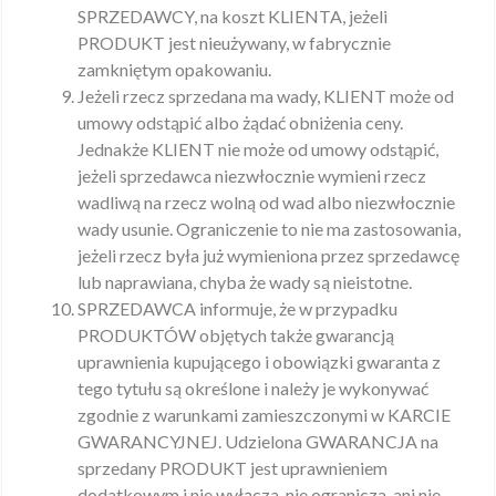
SPRZEDAWCY, na koszt KLIENTA, jeżeli
PRODUKT jest nieużywany, w fabrycznie
zamkniętym opakowaniu.
Jeżeli rzecz sprzedana ma wady, KLIENT może od
umowy odstąpić albo żądać obniżenia ceny.
Jednakże KLIENT nie może od umowy odstąpić,
jeżeli sprzedawca niezwłocznie wymieni rzecz
wadliwą na rzecz wolną od wad albo niezwłocznie
wady usunie. Ograniczenie to nie ma zastosowania,
jeżeli rzecz była już wymieniona przez sprzedawcę
lub naprawiana, chyba że wady są nieistotne.
SPRZEDAWCA informuje, że w przypadku
PRODUKTÓW objętych także gwarancją
uprawnienia kupującego i obowiązki gwaranta z
tego tytułu są określone i należy je wykonywać
zgodnie z warunkami zamieszczonymi w KARCIE
GWARANCYJNEJ. Udzielona GWARANCJA na
sprzedany PRODUKT jest uprawnieniem
dodatkowym i nie wyłącza, nie ogranicza, ani nie