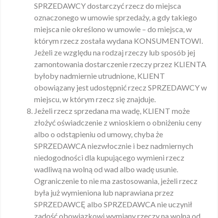
SPRZEDAWCY dostarczyć rzecz do miejsca
oznaczonego w umowie sprzedaży, a gdy takiego
miejsca nie określono w umowie – do miejsca, w
którym rzecz została wydana KONSUMENTOWI.
Jeżeli ze względu na rodzaj rzeczy lub sposób jej
zamontowania dostarczenie rzeczy przez KLIENTA
byłoby nadmiernie utrudnione, KLIENT
obowiązany jest udostępnić rzecz SPRZEDAWCY w
miejscu, w którym rzecz się znajduje.
Jeżeli rzecz sprzedana ma wadę, KLIENT może
złożyć oświadczenie z wnioskiem o obniżeniu ceny
albo o odstąpieniu od umowy, chyba że
SPRZEDAWCA niezwłocznie i bez nadmiernych
niedogodności dla kupującego wymieni rzecz
wadliwą na wolną od wad albo wadę usunie.
Ograniczenie to nie ma zastosowania, jeżeli rzecz
była już wymieniona lub naprawiana przez
SPRZEDAWCĘ albo SPRZEDAWCA nie uczynił
zadość obowiązkowi wymiany rzeczy na wolną od