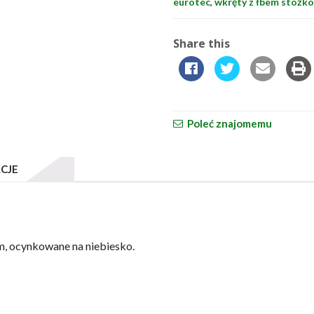
eurotec
,
wkręty z łbem stożk
Share this
Poleć znajomemu
CJE
 ocynkowane na niebiesko.