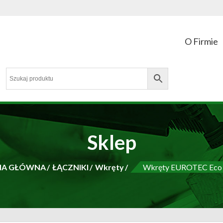
O Firmie
l
a i łączniki do drewna
Sklep
NA GŁÓWNA
ŁĄCZNIKI
Wkręty
Wkręty EUROTEC Eco