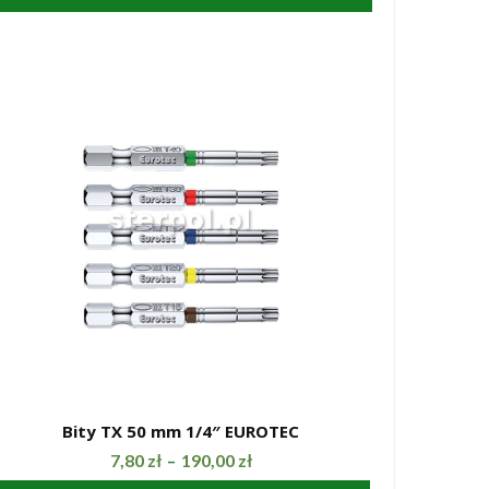
Bity TX 50 mm 1/4″ EUROTEC
SZYBKI PODGLĄD
7,80
zł
190,00
zł
–