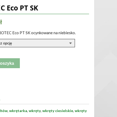
C Eco PT SK
ł
OTEC Eco PT SK ocynkowane na niebiesko.
koszyka
y
chów
,
wkrętarka
,
wkręty
,
wkręty ciesielskie
,
wkręty