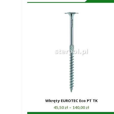
Wkręty EUROTEC Eco PT TK
SZYBKI PODGLĄD
45,50
zł
140,00
zł
–