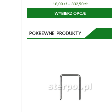
18,00
zł
332,50
zł
–
WYBIERZ OPCJE
POKREWNE PRODUKTY