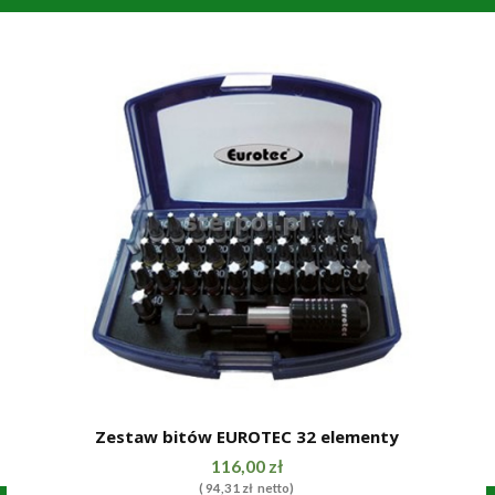
Zestaw bitów EUROTEC 32 elementy
SZYBKI PODGLĄD
116,00
zł
(
94,31
zł
netto)