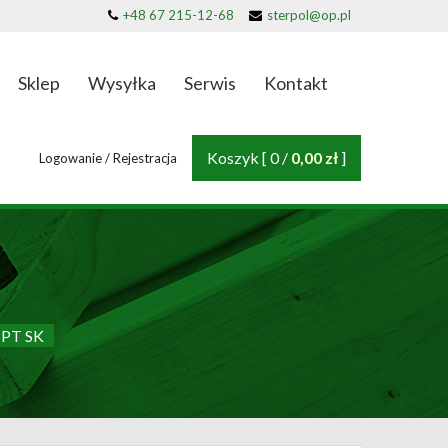
+48 67 215-12-68
sterpol@op.pl
Sklep
Wysyłka
Serwis
Kontakt
Koszyk [ 0 /
0,00 zł
]
Logowanie / Rejestracja
 PT SK