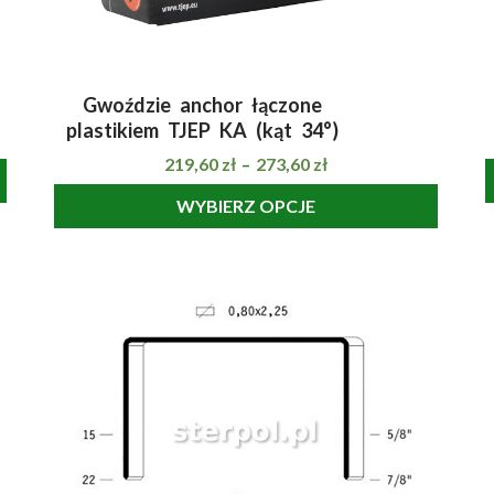
Gwoździe anchor łączone
SZYBKI PODGLĄD
plastikiem TJEP KA (kąt 34°)
219,60
zł
273,60
zł
–
WYBIERZ OPCJE