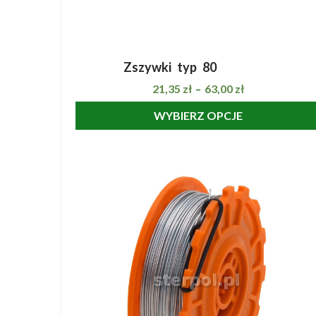
Zszywki typ 80
SZYBKI PODGLĄD
21,35
zł
63,00
zł
–
WYBIERZ OPCJE