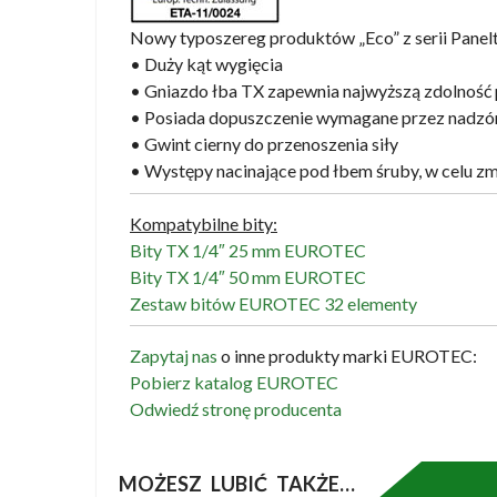
Nowy typoszereg produktów „Eco” z serii Panel
• Duży kąt wygięcia
• Gniazdo łba TX zapewnia najwyższą zdolność 
• Posiada dopuszczenie wymagane przez nadzó
• Gwint cierny do przenoszenia siły
• Występy nacinające pod łbem śruby, w celu zm
Kompatybilne bity:
Bity TX 1/4″ 25 mm EUROTEC
Bity TX 1/4″ 50 mm EUROTEC
Zestaw bitów EUROTEC 32 elementy
Zapytaj nas
o inne produkty marki EUROTEC:
Pobierz katalog EUROTEC
Odwiedź stronę producenta
MOŻESZ LUBIĆ TAKŻE…