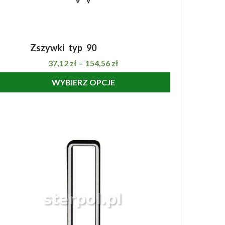
Zszywki typ 90
SZYBKI PODGLĄD
37,12
zł
154,56
zł
–
WYBIERZ OPCJE