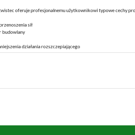
twistec oferuje profesjonalnemu użytkownikowi typowe cechy pr
przenoszenia sił
r budowlany
niejszenia działania rozszczepiającego