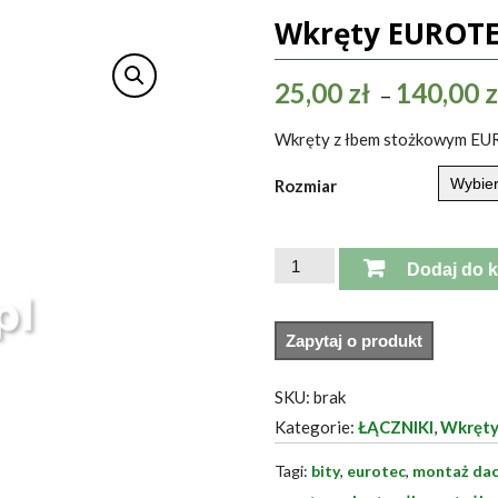
Wkręty EUROTE
25,00
zł
140,00
z
–
Wkręty z łbem stożkowym EUR
Rozmiar
ilość
Dodaj do 
Wkręty
EUROTEC
Eco
PT
SKU:
brak
SK
Kategorie:
ŁĄCZNIKI
,
Wkręt
Tagi:
bity
,
eurotec
,
montaż da